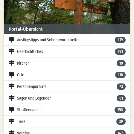
Portal-Übersicht
Ausflugstipps und Sehenswürdigkeiten
219
Geschichtliches
291
Kirchen
10
Orte
116
Personenporträts
73
Sagen und Legenden
81
Straßennamen
358
Tiere
39
Vereine
147