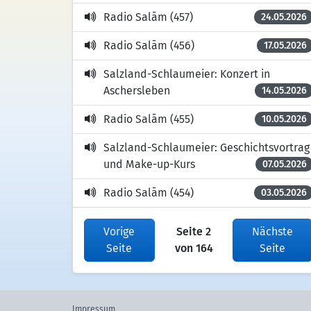
Radio Salām (457)
24.05.2026
Radio Salām (456)
17.05.2026
Salzland-Schlaumeier: Konzert in
Aschersleben
14.05.2026
Radio Salām (455)
10.05.2026
Salzland-Schlaumeier: Geschichtsvortrag
und Make-up-Kurs
07.05.2026
Radio Salām (454)
03.05.2026
Vorige
Seite 2
Nächste
Seite
von 164
Seite
Impressum